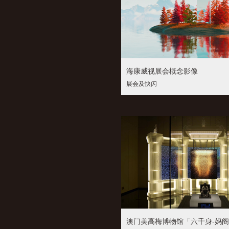
海康威视展会概念影像
展会及快闪
澳门美高梅博物馆「六千身-妈