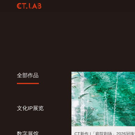
全部作品
文化IP展览
数字展馆
CT新作 |「庭院剧场」2026冠