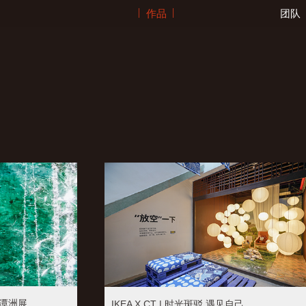
作品
团队
珠潭洲展
IKEA X CT | 时光斑驳 遇见自己